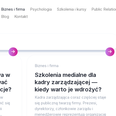
Biznes i firma
Psychologia
Szkolenia i kursy
Public Relati
Blog
Kontakt
Biznes i firma
wa w
Szkolenia medialne dla
wać
kadry zarządzającej —
acje?
kiedy warto je wdrożyć?
 w
Kadra zarządzająca coraz częściej staje
ć się
się publiczną twarzą firmy. Prezesi,
ii
dyrektorzy, członkowie zarządu i
..
menedżerowie reprezentują organizację