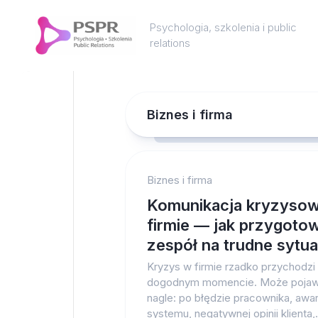
Skip
to
Psychologia, szkolenia i public
content
relations
Biznes i firma
Biznes i firma
Komunikacja kryzyso
firmie — jak przygoto
zespół na trudne sytu
Kryzys w firmie rzadko przychodzi
dogodnym momencie. Może pojawi
nagle: po błędzie pracownika, awar
systemu, negatywnej opinii klienta,.