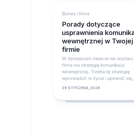
Biznes i firma
Porady dotyczące
usprawnienia komunika
wewnętrznej w Twojej
firmie
W dzisiejszym świecie nie wystarc
firma ma strategię komunikacji
wewnętrznej. Trzeba tę strategię
wprowadzić w życie i upewnić się,.
29 STYCZNIA, 2026