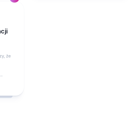
cji
zy, że
..