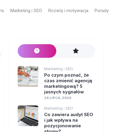
ons
Marketing i SEO
Rozwój i motywacja
Porady
Marketing i SEO
Po czym poznać, że
czas zmienić agencję
marketingową? 5
jasnych sygnałów
28 LIPCA, 2026
Marketing i SEO
Co zawiera audyt SEO
i jak wpływa na
pozycjonowanie
strony?