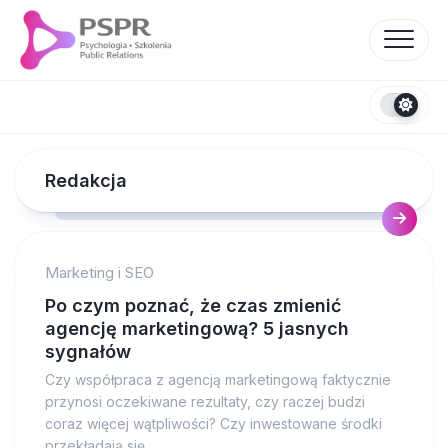
Skip
to
content
Redakcja
Marketing i SEO
Po czym poznać, że czas zmienić
agencję marketingową? 5 jasnych
sygnałów
Czy współpraca z agencją marketingową faktycznie
przynosi oczekiwane rezultaty, czy raczej budzi
coraz więcej wątpliwości? Czy inwestowane środki
przekładają się...