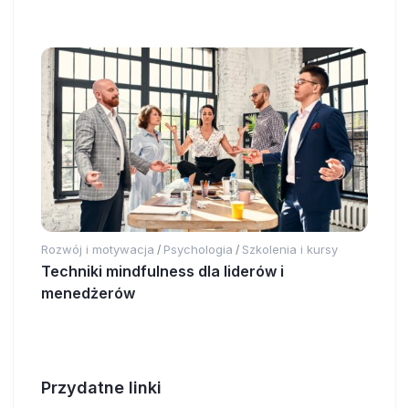
Rozwój i motywacja
Psychologia
Szkolenia i kursy
/
/
Techniki mindfulness dla liderów i
menedżerów
Przydatne linki